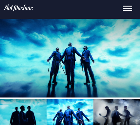
Toggle
15
659.0k
145K
0
2.1M
navigati