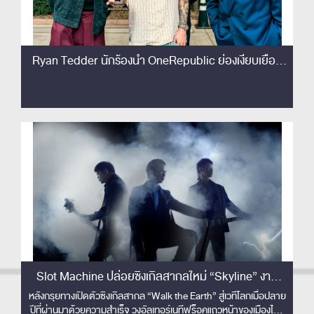
Ryan Tedder นักร้องนำ OneRepublic ย่องเงียบเยือน
ไทย เซอร์ไพรส์!! ชมโชว์ Slot Machine ติดขอบเวทีครั้ง
แรก! เอ่ยปากชม 'The best rock band in Thailand'
Slot Machine ปล่อยซิงเกิลสากลใหม่ “Skyline” งาน
ดนตรีปลดจินตนาการเหนือขอบฟ้า พร้อมส่งมิวสิควิดีโอ
หลังกรุยทางเปิดตัวซิงเกิลสากล “Walk the Earth” สู่เวทีโลกเมื่อปลาย
ปีที่ผ่านมาด้วยความสำเร็จ วงอัลเทอร์เนทีฟร็อคแถวหน้าของเมืองไทย
คอนเซปต์ล้ำ ไร้ขีดจำกัด !!