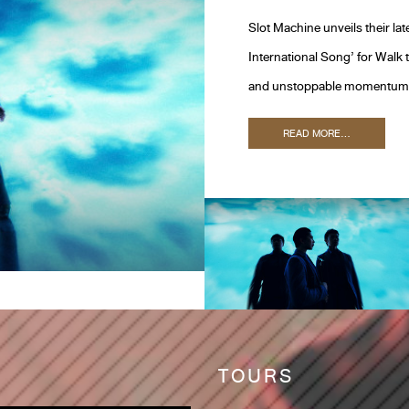
Slot Machine unveils their lat
International Song’ for Walk 
and unstoppable momentum, S
READ MORE...
TOURS