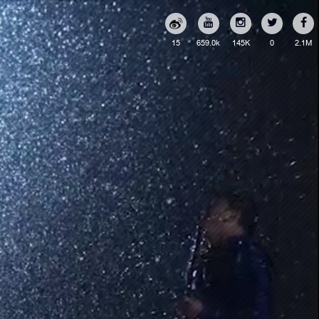
15
659.0k
145K
0
2.1M