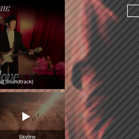
nal Soundtrack)
Skyline