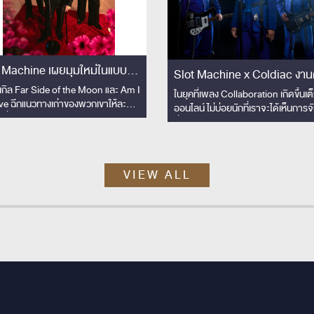
 Machine เผยมุมใหม่ในแบบที่
Slot Machine x Coldiac งานคอล
ยเปิดที่ไหน
งเกิล Far Side of the Moon และ Am I
แลปข้ามพรมแดนสุดอบอุ่น กับ
ในยุคที่เพลง Collaboration เกิดขึ้นเต
ve ฉีกแนวทางเก่าของพวกเขาให้ละมุน
ออนไลน์ ไม่บ่อยนักที่เราจะได้เห็นการจ
มิตรภาพทางดนตรี “ไทย–
้นเพื่อประกอบซีรีส์ Shine
ที่มาจาก “มิตรภาพ” บวกเข้ากับ “เคม
อินโดนีเซีย” ผ่านเพลง “ Beaut
ดนตรี” ที่เข้ากันได้อย่างลงตัว
Day x Skyline”
VIEW ALL