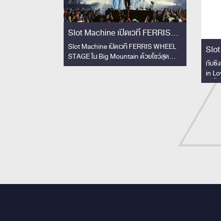
Slot Machine เปิดเวที FERRIS
WHEEL STAGE ใน Big Mountain
Slot Machine เปิดเวที FERRIS WHEEL
Slot
STAGE ใน Big Mountain ด้วยโชว์สุด
ด้วยโชว์สุดพิเศษ!!
ไม่เค
กับซิ
พิเศษ!! คอลแลปวงโยธวาทิตโรงเรียน
in Lo
สามเสนวิทยาลัย 33 ชีวิต สร้างโมเมนต์ทัชใจ
ยิ่งขึ
ผู้ชม