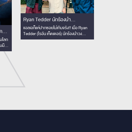
Ryan Tedder นักร้องนำ
OneRepublic ย่องเงียบเยือนไทย
แอลเอก็แค่ปากซอยไม่เกินจริง!! เมื่อ Ryan
Tedder (ไรอัน เท็ดเดอร์) นักร้องนำวง
เซอร์ไพรส์!! ชมโชว์ Slot Machine
OneRepublic สุดยอดโปรดิวเซอร์และนัก
็มโลก
ติดขอบเวทีครั้งแรก! เอ่ยปากชม
แต่งเพลงแห่งยุคเจ้าของรางวัลแกรมมี่ บินมา
ับมือ
'The best rock band in
เยือนไทย
ีทาง
iful
Thailand'