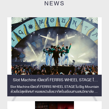
NEWS
Slot Machine เปิดเวที FERRIS WHEEL STAGE ใน
Big Mountain ด้วยโชว์สุดพิเศษ!!
Slot Machine เปิดเวที FERRIS WHEEL STAGE ใน Big Mountain
ด้วยโชว์สุดพิเศษ!! คอลแลปวงโยธวาทิตโรงเรียนสามเสนวิทยาลัย 33
ชีวิต สร้างโมเมนต์ทัชใจผู้ชม