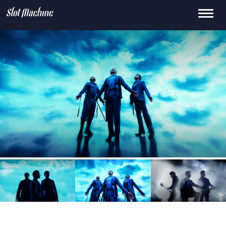
Toggle
15
659.0k
145K
0
2.1M
navigati