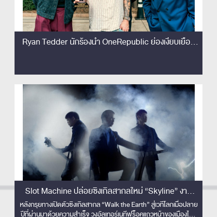
Ryan Tedder นักร้องนำ OneRepublic ย่องเงียบเยือน
ไทย เซอร์ไพรส์!! ชมโชว์ Slot Machine ติดขอบเวทีครั้ง
แรก! เอ่ยปากชม 'The best rock band in Thailand'
Slot Machine ปล่อยซิงเกิลสากลใหม่ “Skyline” งาน
ดนตรีปลดจินตนาการเหนือขอบฟ้า พร้อมส่งมิวสิควิดีโอ
หลังกรุยทางเปิดตัวซิงเกิลสากล “Walk the Earth” สู่เวทีโลกเมื่อปลาย
ปีที่ผ่านมาด้วยความสำเร็จ วงอัลเทอร์เนทีฟร็อคแถวหน้าของเมืองไทย
คอนเซปต์ล้ำ ไร้ขีดจำกัด !!