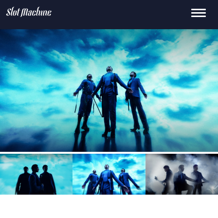
Toggle
15
659.0k
145K
0
2.1M
navigati