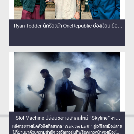
Ryan Tedder นักร้องนำ OneRepublic ย่องเงียบเยือน
ไทย เซอร์ไพรส์!! ชมโชว์ Slot Machine ติดขอบเวทีครั้ง
แรก! เอ่ยปากชม 'The best rock band in Thailand'
Slot Machine ปล่อยซิงเกิลสากลใหม่ “Skyline” งาน
ดนตรีปลดจินตนาการเหนือขอบฟ้า พร้อมส่งมิวสิควิดีโอ
หลังกรุยทางเปิดตัวซิงเกิลสากล “Walk the Earth” สู่เวทีโลกเมื่อปลาย
ปีที่ผ่านมาด้วยความสำเร็จ วงอัลเทอร์เนทีฟร็อคแถวหน้าของเมืองไทย
คอนเซปต์ล้ำ ไร้ขีดจำกัด !!