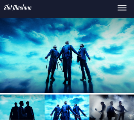
Toggle
15
659.0k
145K
0
2.1M
navigati