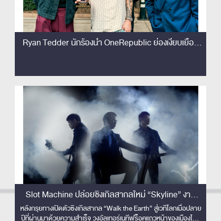
Ryan Tedder นักร้องนำ OneRepublic ย่องเงียบเยือน
ไทย เซอร์ไพรส์!! ชมโชว์ Slot Machine ติดขอบเวทีครั้ง
แรก! เอ่ยปากชม 'The best rock band in Thailand'
Slot Machine ปล่อยซิงเกิลสากลใหม่ “Skyline” งาน
ดนตรีปลดจินตนาการเหนือขอบฟ้า พร้อมส่งมิวสิควิดีโอ
หลังกรุยทางเปิดตัวซิงเกิลสากล “Walk the Earth” สู่เวทีโลกเมื่อปลาย
ปีที่ผ่านมาด้วยความสำเร็จ วงอัลเทอร์เนทีฟร็อคแถวหน้าของเมืองไทย
คอนเซปต์ล้ำ ไร้ขีดจำกัด !!