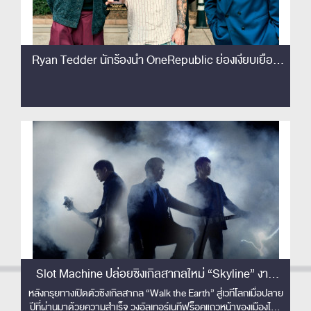
Ryan Tedder นักร้องนำ OneRepublic ย่องเงียบเยือน
ไทย เซอร์ไพรส์!! ชมโชว์ Slot Machine ติดขอบเวทีครั้ง
แรก! เอ่ยปากชม 'The best rock band in Thailand'
Slot Machine ปล่อยซิงเกิลสากลใหม่ “Skyline” งาน
ดนตรีปลดจินตนาการเหนือขอบฟ้า พร้อมส่งมิวสิควิดีโอ
หลังกรุยทางเปิดตัวซิงเกิลสากล “Walk the Earth” สู่เวทีโลกเมื่อปลาย
ปีที่ผ่านมาด้วยความสำเร็จ วงอัลเทอร์เนทีฟร็อคแถวหน้าของเมืองไทย
คอนเซปต์ล้ำ ไร้ขีดจำกัด !!