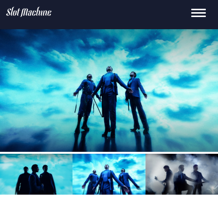
Toggle
15
659.0k
145K
0
2.1M
navigati