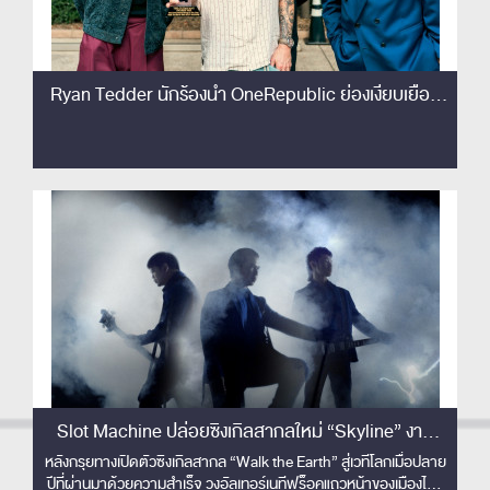
Ryan Tedder นักร้องนำ OneRepublic ย่องเงียบเยือน
ไทย เซอร์ไพรส์!! ชมโชว์ Slot Machine ติดขอบเวทีครั้ง
แรก! เอ่ยปากชม 'The best rock band in Thailand'
Slot Machine ปล่อยซิงเกิลสากลใหม่ “Skyline” งาน
ดนตรีปลดจินตนาการเหนือขอบฟ้า พร้อมส่งมิวสิควิดีโอ
หลังกรุยทางเปิดตัวซิงเกิลสากล “Walk the Earth” สู่เวทีโลกเมื่อปลาย
ปีที่ผ่านมาด้วยความสำเร็จ วงอัลเทอร์เนทีฟร็อคแถวหน้าของเมืองไทย
คอนเซปต์ล้ำ ไร้ขีดจำกัด !!