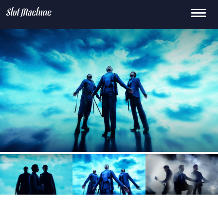
Toggle
15
659.0k
145K
0
2.1M
navigati