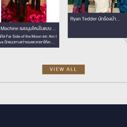
Ryan Tedder นักร้องนำ
OneRepublic ย่องเงียบเยือน
 Machine เผยมุมใหม่ในแบบที่
เซอร์ไพรส์!! ชมโชว์ Slot Mac
ยเปิดที่ไหน
งเกิล Far Side of the Moon และ Am I
ติดขอบเวทีครั้งแรก! เอ่ยปากชม
ve ฉีกแนวทางเก่าของพวกเขาให้ละมุน
'The best rock band in
้นเพื่อประกอบซีรีส์ Shine
Thailand'
VIEW ALL