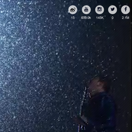
15
659.0k
145K
0
2.1M