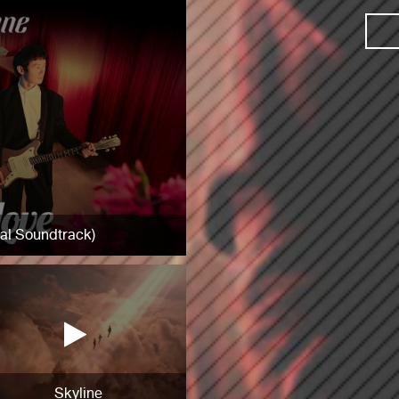
nal Soundtrack)
Skyline