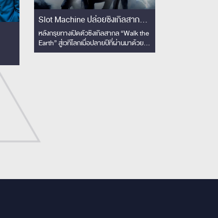
Slot Machine ปล่อยซิงเกิลสากล
ใหม่ “Skyline” งานดนตรีปลด
หลังกรุยทางเปิดตัวซิงเกิลสากล “Walk the
Earth” สู่เวทีโลกเมื่อปลายปีที่ผ่านมาด้วย
ไทย
จินตนาการเหนือขอบฟ้า พร้อมส่ง
ความสำเร็จ วงอัลเทอร์เนทีฟร็อคแถวหน้า
hine
มิวสิควิดีโอคอนเซปต์ล้ำ ไร้ขีดจำกัด
ของเมืองไทย Slot Machine ค่าย Tero
!!
Music ได้เวลาปล่อยซิงเกิลสากลลำดับที่ 2
ออกมา กับ “Skyline”