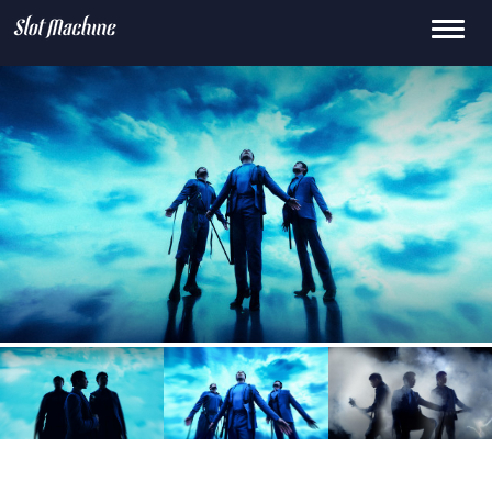
Toggle
15
659.0k
145K
0
2.1M
navigati