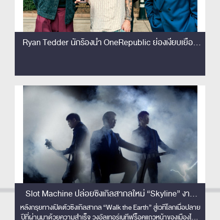
Ryan Tedder นักร้องนำ OneRepublic ย่องเงียบเยือน
ไทย เซอร์ไพรส์!! ชมโชว์ Slot Machine ติดขอบเวทีครั้ง
แรก! เอ่ยปากชม 'The best rock band in Thailand'
Slot Machine ปล่อยซิงเกิลสากลใหม่ “Skyline” งาน
ดนตรีปลดจินตนาการเหนือขอบฟ้า พร้อมส่งมิวสิควิดีโอ
หลังกรุยทางเปิดตัวซิงเกิลสากล “Walk the Earth” สู่เวทีโลกเมื่อปลาย
ปีที่ผ่านมาด้วยความสำเร็จ วงอัลเทอร์เนทีฟร็อคแถวหน้าของเมืองไทย
คอนเซปต์ล้ำ ไร้ขีดจำกัด !!