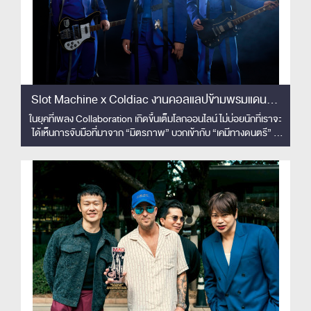
Slot Machine x Coldiac งานคอลแลปข้ามพรมแดนสุด
อบอุ่น กับมิตรภาพทางดนตรี “ไทย–อินโดนีเซีย” ผ่าน
ในยุคที่เพลง Collaboration เกิดขึ้นเต็มโลกออนไลน์ ไม่บ่อยนักที่เราจะ
ได้เห็นการจับมือที่มาจาก “มิตรภาพ” บวกเข้ากับ “เคมีทางดนตรี” ที่
เพลง “ Beautiful Day x Skyline”
เข้ากันได้อย่างลงตัว