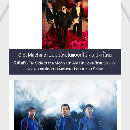
Slot Machine เผยมุมใหม่ในแบบที่ไม่เคยเปิดที่ไหน
กับซิงเกิล Far Side of the Moon และ Am I in Love ฉีกแนวทางเก่า
ของพวกเขาให้ละมุนยิ่งขึ้นเพื่อประกอบซีรีส์ Shine