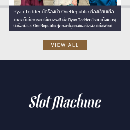
Ryan Tedder นักร้องนำ OneRepublic ย่องเงียบเยือน
ไทย เซอร์ไพรส์!! ชมโชว์ Slot Machine ติดขอบเวทีครั้ง
แอลเอก็แค่ปากซอยไม่เกินจริง!! เมื่อ Ryan Tedder (ไรอัน เท็ดเดอร์)
นักร้องนำวง OneRepublic สุดยอดโปรดิวเซอร์และนักแต่งเพลงแห่ง
แรก! เอ่ยปากชม 'The best rock band in Thailand'
ยุคเจ้าของรางวัลแกรมมี่ บินมาเยือนไทย
VIEW ALL