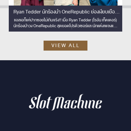
Ryan Tedder นักร้องนำ OneRepublic ย่องเงียบเยือน
ไทย เซอร์ไพรส์!! ชมโชว์ Slot Machine ติดขอบเวทีครั้ง
แอลเอก็แค่ปากซอยไม่เกินจริง!! เมื่อ Ryan Tedder (ไรอัน เท็ดเดอร์)
นักร้องนำวง OneRepublic สุดยอดโปรดิวเซอร์และนักแต่งเพลงแห่ง
แรก! เอ่ยปากชม 'The best rock band in Thailand'
ยุคเจ้าของรางวัลแกรมมี่ บินมาเยือนไทย
VIEW ALL