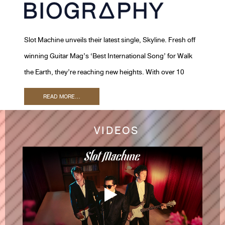
Slot Machine unveils their latest single, Skyline. Fresh off
winning Guitar Mag’s ‘Best International Song’ for Walk
the Earth, they’re reaching new heights. With over 10
million views and unstoppable momentum, Skyline is here
READ MORE...
to take you even higher.
VIDEOS