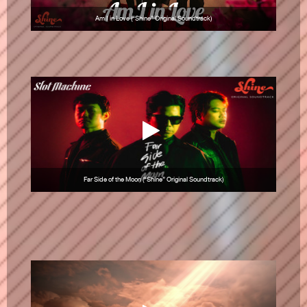
Am I in Love (“Shine” Original Soundtrack)
Far Side of the Moon (“Shine” Original Soundtrack)