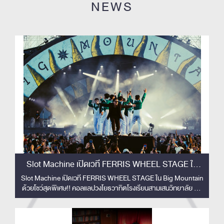
NEWS
Slot Machine เปิดเวที FERRIS WHEEL STAGE ใน
Big Mountain ด้วยโชว์สุดพิเศษ!!
Slot Machine เปิดเวที FERRIS WHEEL STAGE ใน Big Mountain
ด้วยโชว์สุดพิเศษ!! คอลแลปวงโยธวาทิตโรงเรียนสามเสนวิทยาลัย 33
ชีวิต สร้างโมเมนต์ทัชใจผู้ชม