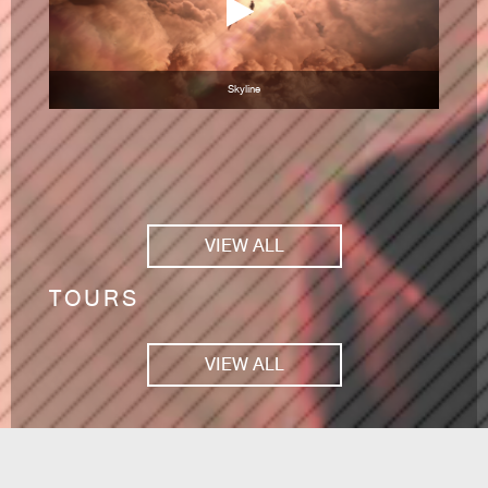
Skyline
VIEW ALL
TOURS
VIEW ALL