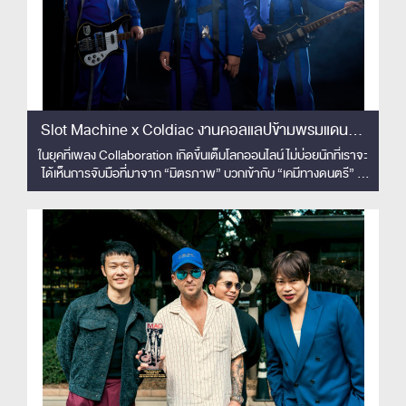
Slot Machine x Coldiac งานคอลแลปข้ามพรมแดนสุด
อบอุ่น กับมิตรภาพทางดนตรี “ไทย–อินโดนีเซีย” ผ่าน
ในยุคที่เพลง Collaboration เกิดขึ้นเต็มโลกออนไลน์ ไม่บ่อยนักที่เราจะ
ได้เห็นการจับมือที่มาจาก “มิตรภาพ” บวกเข้ากับ “เคมีทางดนตรี” ที่
เพลง “ Beautiful Day x Skyline”
เข้ากันได้อย่างลงตัว