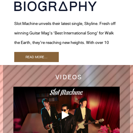
Slot Machine unveils their latest single, Skyline. Fresh off
winning Guitar Mag’s ‘Best International Song’ for Walk
the Earth, they’re reaching new heights. With over 10
million views and unstoppable momentum, Skyline is here
READ MORE...
to take you even higher.
VIDEOS