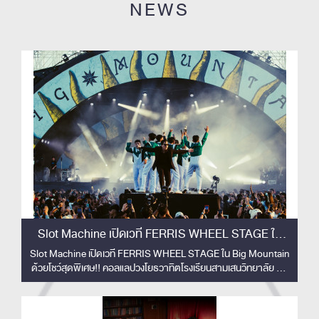
NEWS
Slot Machine เปิดเวที FERRIS WHEEL STAGE ใน
Big Mountain ด้วยโชว์สุดพิเศษ!!
Slot Machine เปิดเวที FERRIS WHEEL STAGE ใน Big Mountain
ด้วยโชว์สุดพิเศษ!! คอลแลปวงโยธวาทิตโรงเรียนสามเสนวิทยาลัย 33
ชีวิต สร้างโมเมนต์ทัชใจผู้ชม