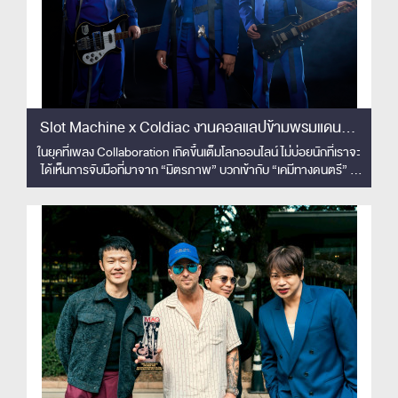
Slot Machine x Coldiac งานคอลแลปข้ามพรมแดนสุด
อบอุ่น กับมิตรภาพทางดนตรี “ไทย–อินโดนีเซีย” ผ่าน
ในยุคที่เพลง Collaboration เกิดขึ้นเต็มโลกออนไลน์ ไม่บ่อยนักที่เราจะ
ได้เห็นการจับมือที่มาจาก “มิตรภาพ” บวกเข้ากับ “เคมีทางดนตรี” ที่
เพลง “ Beautiful Day x Skyline”
เข้ากันได้อย่างลงตัว