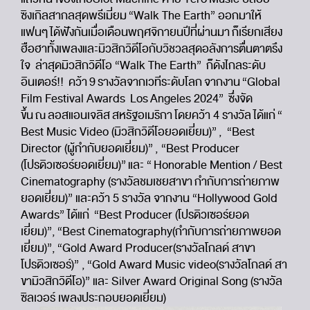
ซิงเกิลสากลสุดพรีเมี่ยม “Walk The Earth” ออกมาให้
แฟนๆ ได้ฟังกันเมื่อเดือนพฤศจิกายนปีที่ผ่านมา ก็เรียกเสียง
ฮือฮาทั้งเพลงและมิวสิกวิดีโอกับวิชวลสุดอลังการตื่นตาตรึง
ใจ ล่าสุดมิวสิกวิดีโอ “Walk The Earth” ก็ดังไกลระดับ
อินเตอร์!! คว้า 9 รางวัลจากเวทีระดับโลก จากงาน “Global
Film Festival Awards Los Angeles 2024” ซึ่งจัด
ขึ้น ณ ลอสแอนเจลิส สหรัฐอเมริกา โดยคว้า 4 รางวัล ได้แก่ “
Best Music Video (มิวสิกวิดีโอยอดเยี่ยม)” , “Best
Director (ผู้กำกับยอดเยี่ยม)” , “Best Producer
(โปรดิวเซอร์ยอดเยี่ยม)” และ “ Honorable Mention / Best
Cinematography (รางวัลชมเชยสาขา กำกับการถ่ายภาพ
ยอดเยี่ยม)” และคว้า 5 รางวัล จากงาน “Hollywood Gold
Awards” ได้แก่ “Best Producer (โปรดิวเซอร์ยอด
เยี่ยม)”, “Best Cinematography(กำกับการถ่ายภาพยอด
เยี่ยม)”, “Gold Award Producer(รางวัลโกลด์ สาขา
โปรดิวเซอร์)” , “Gold Award Music video(รางวัลโกลด์ สา
ขามิวสิกวิดีโอ)” และ Silver Award Original Song (รางวัล
ซิลเวอร์ เพลงประกอบยอดเยี่ยม)