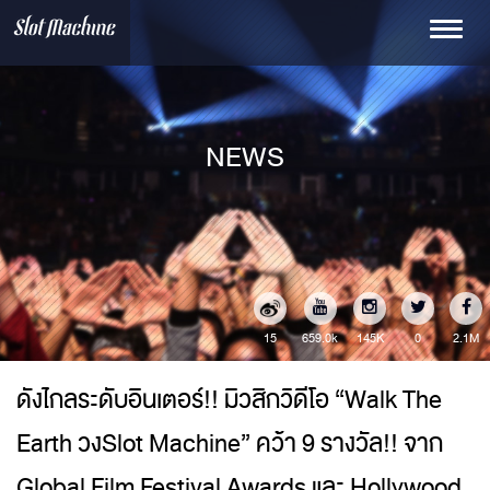
Toggle
navigati
NEWS
15
145K
0
2.1M
659.0k
ดังไกลระดับอินเตอร์!! มิวสิกวิดีโอ “Walk The
Earth วงSlot Machine” คว้า 9 รางวัล!! จาก
Global Film Festival Awards และ Hollywood