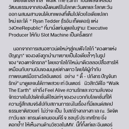
โดยซิงเกิลสากล “Walk The Earth” เป็นเพลงที่หลอม
วัฒนธรรมจากสองฝั่งดนตรีในโลกตะวันตกและโลกตะวัน
ออก ผสมผสานจนได้บทเพลงที่เต็มไปด้วยไอเดียแปลก
ใหม่ และได้ “ Ryan Tedder (ไรอัน เท็ดเดอร์) แห่ง
วงOneRepublic” ที่มานั่งแท่นดูแลในฐานะ Executive
Producer ให้กับ Slot Machine เป็นครั้งแรก!
นอกจากการเสนอซาวน์ดใหม่ๆสู่คนฟัง โลโก้ "ดวงตาแห่ง
ปัญญา" ของวงยังถูกนำมาขยายเป็นไอเดียล้ำๆ ในรูป
ของ “ดวงตาจักรกล” โดยเอาโลโก้ใหม่มาดีเวลลอปสื่อสารให้
เหมือนกับยานบินของมนุษย์ต่างดาว โดยได้ผู้กำกับ
ภาพยนตร์มือรางวัลอินเตอร์ อย่าง “ ดี้ - ปภังกร ปัญจันท
รักษ์” มาดูแลจนได้ภาพสวย เท่ อินเตอร์ มิวสิกวิดีโอ “Walk
The Earth” เล่าถึง Feel Alive ความรักและความลับของ
จักรวาลในโปรดักชั่นดีไซน์เท่ๆ ของวง บวกกับโลเคชั่นที่ให้
ความรู้สึกสมจริงไปกับสถานการณ์ในเรื่อง ที่มีแลนด์สเคป
ธรรมชาติสวยเท่ ไม่ว่าจะเป็น โบสถ์ร้างกลางทะเล ณ. วัดจิต
ภาวัน และ แกรนด์ แคนยอนคีรี จ.ชลบุรี ประเทศไทย ยิ่ง
ตอกย้ำ! ให้เห็นงานด้านวิชวลในMV. นี้ที่ทั้งเท่และอินเตอร์