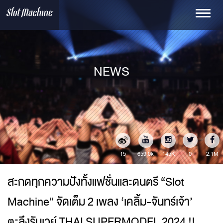
Toggle
navigati
NEWS
15
145K
0
2.1M
659.0k
สะกดทุกความปังทั้งแฟชั่นและดนตรี “Slot
Machine” จัดเต็ม 2 เพลง ‘เคลิ้ม-จันทร์เจ้า’
ตะลึงรันเวย์ THAI SUPERMODEL 2024 !!