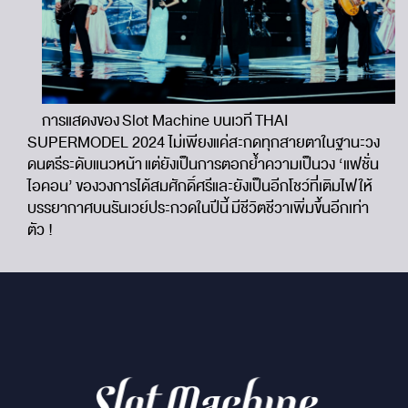
การแสดงของ Slot Machine บนเวที THAI
SUPERMODEL 2024 ไม่เพียงแค่สะกดทุกสายตาในฐานะวง
ดนตรีระดับแนวหน้า แต่ยังเป็นการตอกย้ำความเป็นวง ‘แฟชั่น
ไอคอน’ ของวงการได้สมศักดิ์ศรีและยังเป็นอีกโชว์ที่เติมไฟให้
บรรยากาศบนรันเวย์ประกวดในปีนี้ มีชีวิตชีวาเพิ่มขึ้นอีกเท่า
ตัว !