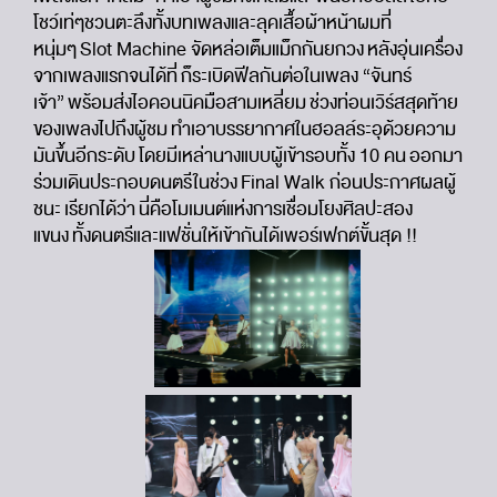
โชว์เท่ๆชวนตะลึงทั้งบทเพลงและลุคเสื้อผ้าหน้าผมที่
หนุ่มๆ Slot Machine จัดหล่อเต็มแม็กกันยกวง หลังอุ่นเครื่อง
จากเพลงแรกจนได้ที่ ก็ระเบิดฟีลกันต่อในเพลง “จันทร์
เจ้า” พร้อมส่งไอคอนนิคมือสามเหลี่ยม ช่วงท่อนเวิร์สสุดท้าย
ของเพลงไปถึงผู้ชม ทำเอาบรรยากาศในฮอลล์ระอุด้วยความ
มันขึ้นอีกระดับ โดยมีเหล่านางแบบผู้เข้ารอบทั้ง 10 คน ออกมา
ร่วมเดินประกอบดนตรีในช่วง Final Walk ก่อนประกาศผลผู้
ชนะ เรียกได้ว่า นี่คือโมเมนต์แห่งการเชื่อมโยงศิลปะสอง
แขนง ทั้งดนตรีและแฟชั่นให้เข้ากันได้เพอร์เฟกต์ขั้นสุด !!