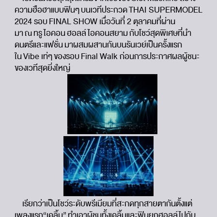
ความฮือฮาแบบฟินๆ บนเวทีประกวด THAI SUPERMODEL
2024 รอบ FINAL SHOW เมื่อวันที่ 2 ตุลาคมที่ผ่าน
มา ณ ทรู ไอคอน ฮอลล์ ไอคอนสยาม กับโชว์สุดพิเศษที่นำ
ดนตรีและแฟชั่น มาผสมผสานกันบนรันเวย์เป็นครั้งแรก
ใน Vibe เท่ๆ ของรอบ Final Walk ก่อนการประกาศผลผู้ชนะ
ของเวทีสุดยิ่งใหญ่
เรียกว่าเป็นโชว์ระดับพรีเมียมที่สะกดทุกสายตากันตั้งแต่
เพลงแรก“เคลิ้ม” ทำเอาผู้ชมทั้งเคลิ้มและฟินยกฮอลล์ไปกับ