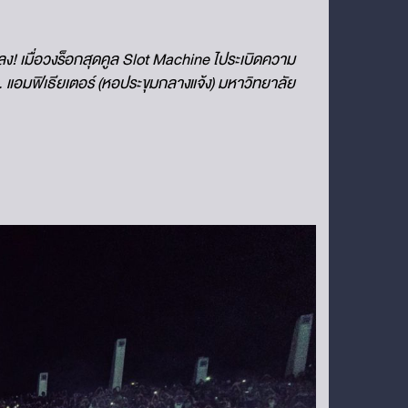
ง! เมื่อวงร็อกสุดคูล Slot Machine ไประเบิดความ
. แอมฟิเธียเตอร์ (หอประขุมกลางแจ้ง) มหาวิทยาลัย