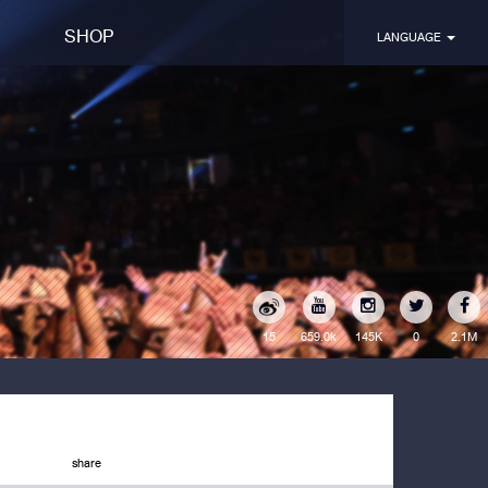
SHOP
LANGUAGE
15
145K
0
2.1M
659.0k
share