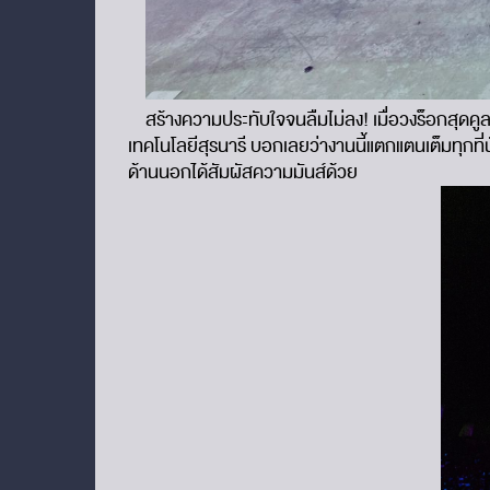
สร้างความประทับใจจนลืมไม่ลง! เมื่อวงร็อกสุดค
เทคโนโลยีสุรนารี บอกเลยว่างานนี้แตกแตนเต็มทุ
ด้านนอกได้สัมผัสความมันส์ด้วย