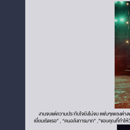
งานจบแต่ความประทับใจยังไม่จบ แฟนๆเพลงต่างพ
เยี่ยมเริดเรอ” , “คนอลังการมาก” ,”ขอบคุณที่ทำให้ว