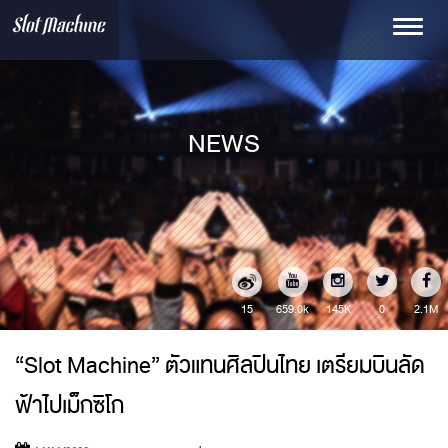
Toggle
navigati
NEWS
15
145K
0
2.1M
659.0k
“Slot Machine” ตัวแทนศิลปินไทย เตรียมบินลัด
ฟ้าไปเม็กซิโก