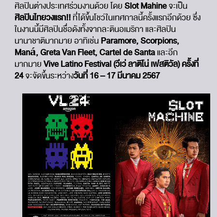
ศิลปินต่างประเทศร่วมงานด้วย โดย
Slot Mahine
จะเป็น
ศิลปินไทยวงแรก!!
ที่ได้ขึ้นโชว์ในเทศกาลนี้ครั้งแรกอีกด้วย ซึ่ง
ในงานนี้มีศิลปินชื่อดังทั้งจากละตินอเมริกา และศิลปิน
นานาชาติมากมาย อาทิเช่น
Paramore, Scorpions,
Maná, Greta Van Fleet, Cartel de Santa
และอีก
มากมาย
Vive Latino Festival (วีเว่ ลาติโน่ เฟสติวัล)
ครั้งที่
24
จะจัดขึ้นระหว่าง
วันที่ 16 – 17 มีนาคม 2567