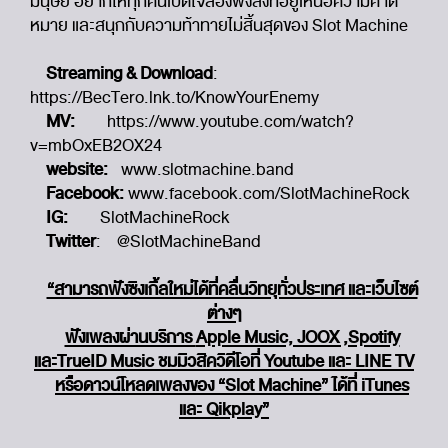
มนุษย์ อยากให้ทุกคนเปิดใจลองฟังสิ่งที่อยู่เหนือความคาด
หมาย และสนุกกับความท้าทายไม่สิ้นสุดของ Slot Machine
Streaming & Download
:
https://BecTero.lnk.to/KnowYourEnemy
MV:
https://www.youtube.com/watch?
v=mbOxEB2OX24
website:
www.slotmachine.band
Facebook:
www.facebook.com/SlotMachineRock
IG:
SlotMachineRock
Twitter
: @
SlotMachine
Band
“สามารถฟังซิงเกิ้ลใหม่ได้ที่คลื่นวิทยุทั่วประเทศ และเว็บไซต์
ต่างๆ
ฟังเพลงผ่านบริการ
Apple Music, JOOX ,Spotify
และTrueID Music ชมมิวสิควิดีโอที่ Youtube และ LINE TV
หรือดาวน์โหลดเพลงของ
“Slot Machine” ได้ที่ iTunes
และ Qikplay”