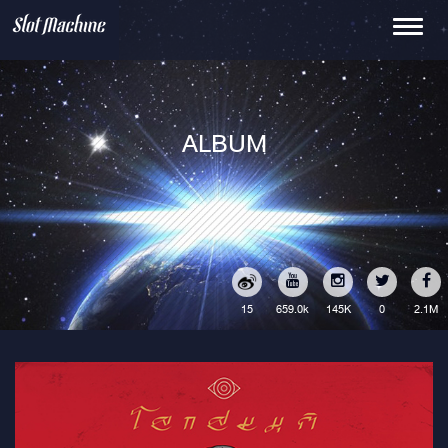
Toggle
navigati
ALBUM
15
145K
0
2.1M
659.0k