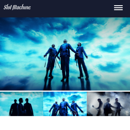
Toggle
15
659.0k
145K
0
2.1M
navigati