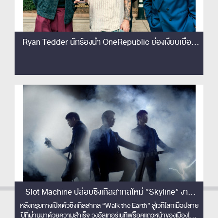
Ryan Tedder นักร้องนำ OneRepublic ย่องเงียบเยือน
ไทย เซอร์ไพรส์!! ชมโชว์ Slot Machine ติดขอบเวทีครั้ง
แรก! เอ่ยปากชม 'The best rock band in Thailand'
Slot Machine ปล่อยซิงเกิลสากลใหม่ “Skyline” งาน
ดนตรีปลดจินตนาการเหนือขอบฟ้า พร้อมส่งมิวสิควิดีโอ
หลังกรุยทางเปิดตัวซิงเกิลสากล “Walk the Earth” สู่เวทีโลกเมื่อปลาย
ปีที่ผ่านมาด้วยความสำเร็จ วงอัลเทอร์เนทีฟร็อคแถวหน้าของเมืองไทย
คอนเซปต์ล้ำ ไร้ขีดจำกัด !!