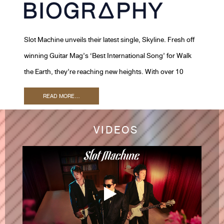
Slot Machine unveils their latest single, Skyline. Fresh off
winning Guitar Mag’s ‘Best International Song’ for Walk
the Earth, they’re reaching new heights. With over 10
million views and unstoppable momentum, Skyline is here
READ MORE...
to take you even higher.
VIDEOS